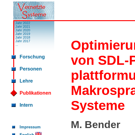
Jahr 2022
Jahr 2021
Jahr 2020
Jahr 2019
Jahr 2018
Optimieru
Jahr 2017
...
von SDL-P
Forschung
Personen
plattform
Lehre
Makrospra
Publikationen
Systeme
Intern
M. Bender
Impressum
English