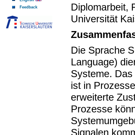
Diplomarbeit, 
Feedback
Universität Ka
Zusammenfa
Die Sprache SD
Language) dien
Systeme. Das 
ist in Prozess
erweiterte Zus
Prozesse könn
Systemumgebu
Signalen kommu